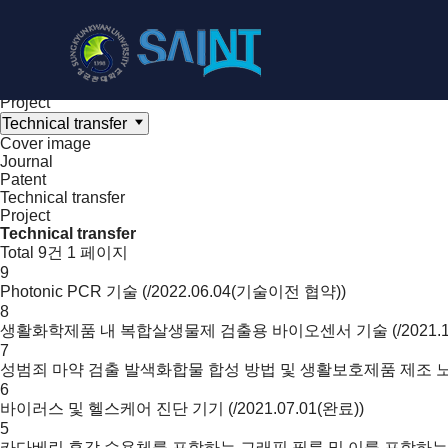
Achieve
NanoBioElectronics
Cover image
Journal
Patent
Technical transfer
Project
Technical transfer
Cover image
Journal
Patent
Technical transfer
Project
Technical transfer
Total 9건
1 페이지
9
Photonic PCR 기술
(
/
2022.06.04(기술이전 협약)
)
8
생활화학제품 내 복합살생물제 검출용 바이오센서 기술
(
/
2021.
7
성범죄 마약 검출 발색화합물 합성 방법 및 생활보호제품 제조 
6
바이러스 및 헬스케어 진단 기기
(
/
2021.07.01(완료)
)
5
카다베린 후각 수용체를 포함하는 그래핀 필름 및 이를 포함하는