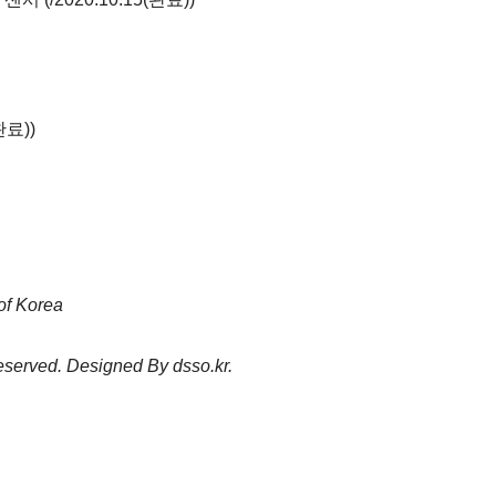
(완료)
)
of Korea
 reserved. Designed By
dsso.kr
.