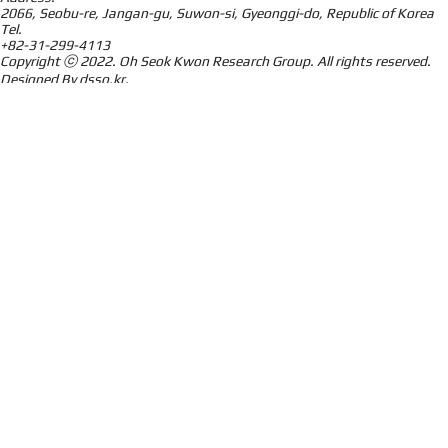
2066, Seobu-re, Jangan-gu, Suwon-si, Gyeonggi-do, Republic of Korea
Tel.
+82-31-299-4113
Copyright ⓒ 2022.
Oh Seok Kwon Research Group.
All rights reserved.
Designed By
dsso.kr
.